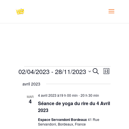
Évènements
Recherche
Navigat
02/04/2023
 - 
28/11/2023
Recherche
Liste
de
et
Sélectionnez
vues
avril 2023
navigation
une
Évènem
de
date.
4 avril 2023 à19 h 00 min
-
20 h 30 min
MAR
vues
4
Séance de yoga du rire du 4 Avril
Évènement
2023
Espace Servandoni Bordeaux
41 Rue
Servandoni, Bordeaux, France