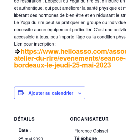
de respiration . L’objectif du Yoga du rire est d’induire un rire s
et authentique, qui peut améliorer la santé physique et mentale
libérant des hormones de bien-être et en réduisant le stress.
Le Yoga du rire peut se pratiquer en groupe ou individuellement
nécessite aucun équipement particulier. C’est une activité amus
accessible à tous, peu importe l’âge ou la condition physique.
Lien pour inscription :
⇒
https://www.helloasso.com/associatio
atelier-du-rire/evenements/seance-de-ri
bordeaux-le-jeudi-25-mai-2023
Ajouter au calendrier
DÉTAILS
ORGANISATEUR
Date :
Florence Goisset
Téléphone
25 mai 2023