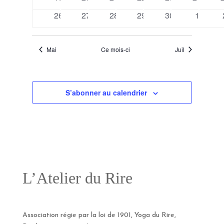
évènements
évènements
évènements
évènements
évènements
évèneme
0
0
0
0
0
0
26
27
28
29
30
1
évènements
évènements
évènements
évènements
évènements
évènem
Mai
Ce mois-ci
Juil
S’abonner au calendrier
L’Atelier du Rire
Association régie par la loi de 1901, Yoga du Rire,