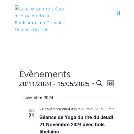
Évènements
Recherche
Navigat
20/11/2024
 - 
15/05/2025
Recherche
Liste
de
et
Sélectionnez
vues
navigation
novembre 2024
une
Évènem
de
date.
21 novembre 2024 à19 h 00 min
-
20 h 30 min
JEU
vues
21
Séance de Yoga du rire du Jeudi
Évènemen
21 Novembre 2024 avec bols
tibetains