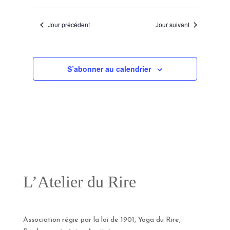
et
2025
Sélectionnez
vues
navigation
une
Évènem
Jour précédent
Jour suivant
de
date.
vues
Évènement
S’abonner au calendrier
L’Atelier du Rire
Association régie par la loi de 1901, Yoga du Rire,