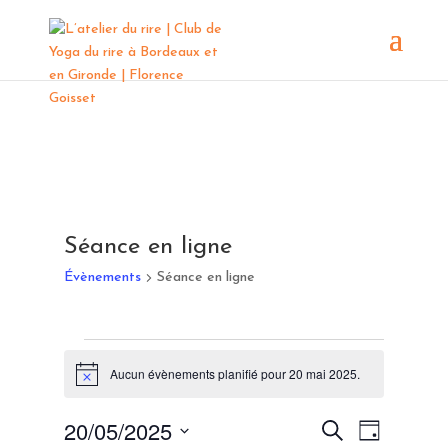
Séance en ligne
Évènements
Séance en ligne
Évènements
for
Aucun évènements planifié pour 20 mai 2025.
Notice
20
Recherche
Navigat
20/05/2025
mai
Recherche
Jour
de