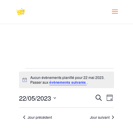
Évènements
Aucun évènements planifié pour 22 mai 2023.
for
Notice
Passer aux
évènements suivants
.
22
Recherche
Navigat
22/05/2023
Recherche
mai
Jour
de
et
Sélectionnez
2023
vues
navigation
une
Évènem
Jour précédent
Jour suivant
de
date.
vues