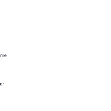
rire
par