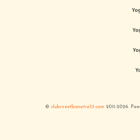
Yog
Yog
Yog
Yo
©
clubrireetbienetre33.com
2011-2026
. Po