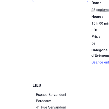
Date :
25 septem
Heure :
15 h 00 min
min
Prix :
5€
Catégorie
d’Évèneme
Séance enf
LIEU
Espace Servandoni
Bordeaux
41 Rue Servandoni