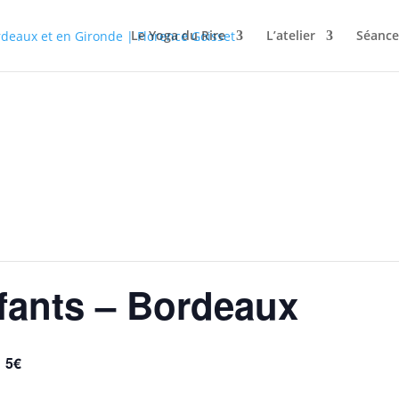
Le Yoga du Rire
L’atelier
Séance
nfants – Bordeaux
5€