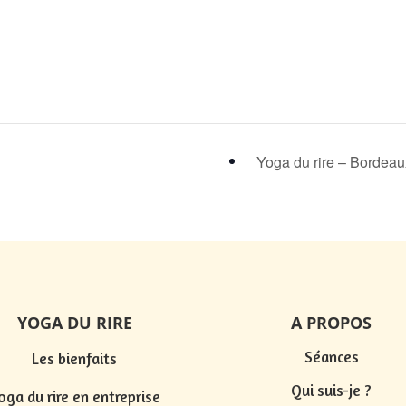
Yoga du rire – Bordea
YOGA DU RIRE
A PROPOS
Séances
Les bienfaits
Qui suis-je ?
oga du rire en entreprise