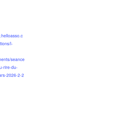
.helloasso.c
ions/l-
ments/seance
-rire-du-
ars-2026-2-2