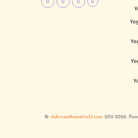
Y
Yog
Yog
Yog
Yo
©
clubrireetbienetre33.com
2011-2026
. Po