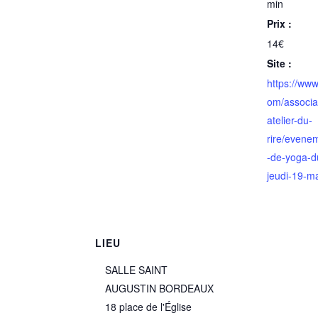
min
Prix :
14€
Site :
https://www
om/associat
atelier-du-
rire/evene
-de-yoga-du
jeudi-19-m
LIEU
SALLE SAINT
AUGUSTIN BORDEAUX
18 place de l'Église