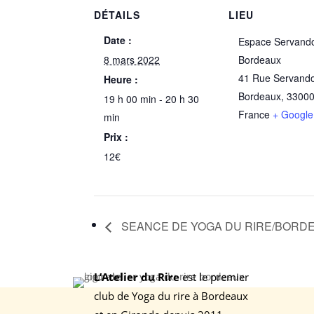
DÉTAILS
LIEU
Date :
Espace Servand
8 mars 2022
Bordeaux
41 Rue Servand
Heure :
Bordeaux
,
3300
19 h 00 min - 20 h 30
France
+ Googl
min
Prix :
12€
SEANCE DE YOGA DU RIRE/BORD
L’Atelier du Rire
est le premier
club de Yoga du rire à Bordeaux