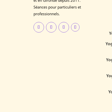
et en Gironde depuis 2011.
Séances pour particuliers et
professionnels.
Y
Yog
Yog
Yog
Yo